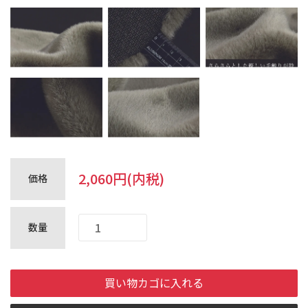
アウトレット
フェイクファー
会員登録
ログイン
お買い物ガイド
お問合せ
2,060円(内税)
価格
会社概要
Company
Profile
数量
当社設備
ふるさと散歩
買い物カゴに入れる
買い物カゴ