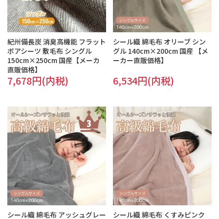
紀州備長炭 消臭高機能 フラット
シール織 綿毛布 オリーブ シン
ボアシーツ 敷毛布 シングル
グル 140cm×200cm 国産 【メ
150cm×250cm 国産【メーカ
ーカー直販価格】
直販価格】
7,678円(内税)
6,534円(内税)
シール織 綿毛布 アッシュグレー
シール織 綿毛布 くすみピンク