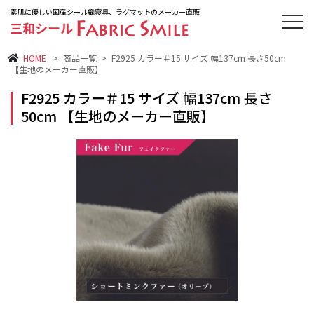
素肌に優しい国産シール織寝具、ラグマットのメーカー直販
HOME
>
商品一覧
>
F2925 カラー＃15 サイズ 幅137cm 長さ50cm
【生地のメーカー直販】
F2925 カラー＃15 サイズ 幅137cm 長さ
50cm 【生地のメーカー直販】
シーツ
敷きパッド
毛布・ケット
絨毯・マット
ベストセラー
新商品
オススメ商品
再入荷商品