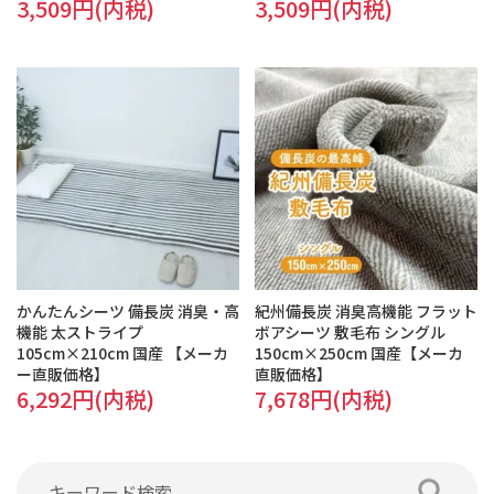
3,509円(内税)
3,509円(内税)
かんたんシーツ 備長炭 消臭・高
紀州備長炭 消臭高機能 フラット
機能 太ストライプ
ボアシーツ 敷毛布 シングル
105cm×210cm 国産 【メーカ
150cm×250cm 国産【メーカ
ー直販価格】
直販価格】
6,292円(内税)
7,678円(内税)