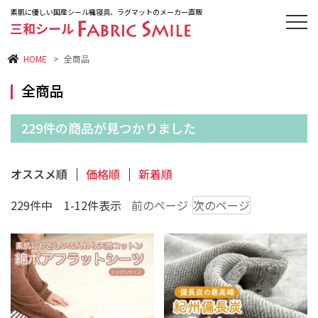
素肌に優しい国産シール織寝具、ラグマットのメーカー直販
HOME
>
全商品
全商品
229件の商品が見つかりました
シーツ
敷きパッド
オススメ順
価格順
新着順
229件中 1-12件表示
前のページ
次のページ
毛布・ケット
絨毯・マット
ベストセラー
新商品
オススメ商品
再入荷商品