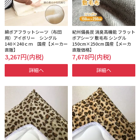
アウトレット
フェイクファー
綿ボアフラットシーツ（布団
紀州備長炭 消臭高機能 フラット
用）アイボリー シングル
ボアシーツ 敷毛布 シングル
140×240ｃｍ 国産【メーカー
150cm×250cm 国産【メーカ
直販】
直販価格】
会員登録
ログイン
3,267円(内税)
7,678円(内税)
詳細へ
詳細へ
お買い物ガイド
お問合せ
会社概要
Company
Profile
当社設備
ふるさと散歩
買い物カゴ