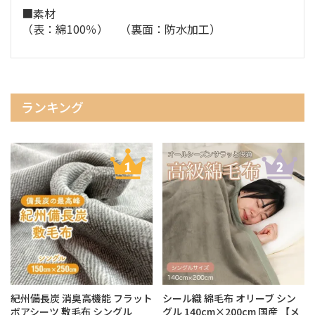
■素材
（表：綿100％） （裏面：防水加工）
ランキング
紀州備長炭 消臭高機能 フラット
シール織 綿毛布 オリーブ シン
ボアシーツ 敷毛布 シングル
グル 140cm×200cm 国産 【メ