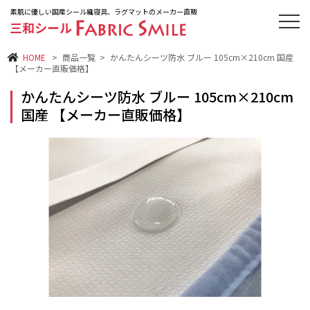
素肌に優しい国産シール織寝具、ラグマットのメーカー直販
HOME
>
商品一覧
>
かんたんシーツ防水 ブルー 105cm×210cm 国産
【メーカー直販価格】
かんたんシーツ防水 ブルー 105cm×210cm
国産 【メーカー直販価格】
シーツ
敷きパッド
毛布・ケット
絨毯・マット
ベストセラー
新商品
オススメ商品
再入荷商品