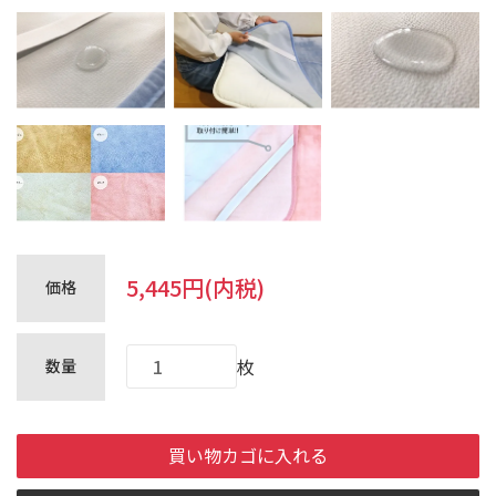
アウトレット
フェイクファー
会員登録
ログイン
お買い物ガイド
お問合せ
5,445円(内税)
価格
会社概要
Company
Profile
枚
数量
当社設備
ふるさと散歩
買い物カゴに入れる
買い物カゴ