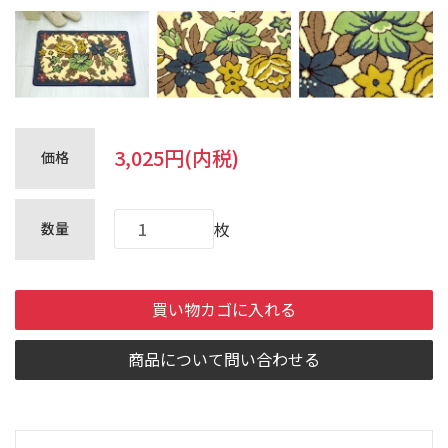
アウトレット
フェイクファー
3,025円(内税)
価格
会員登録
ログイン
枚
数量
お買い物ガイド
お問合せ
会社概要
Company
Profile
買い物カゴに入れる
商品について問い合わせる
当社設備
ふるさと散歩
買い物カゴ