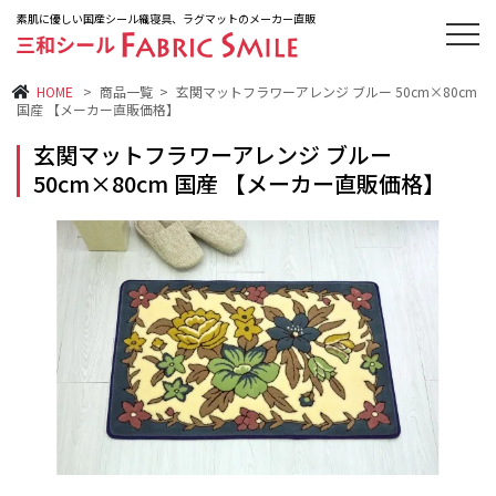
素肌に優しい国産シール織寝具、ラグマットのメーカー直販
HOME
>
商品一覧
>
玄関マットフラワーアレンジ ブルー 50cm×80cm
国産 【メーカー直販価格】
玄関マットフラワーアレンジ ブルー
50cm×80cm 国産 【メーカー直販価格】
シーツ
敷きパッド
毛布・ケット
絨毯・マット
ベストセラー
新商品
オススメ商品
再入荷商品